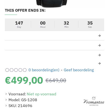
THIS OFFER ENDS IN:
-23%
147
00
32
35
Day
Hour
Min
Sec
0 beoordeling(en)
-
Geef beoordeling
€499,00
€649,00
Voorraad:
Niet op voorraad
Model:
GS-1208
SKU:
214696