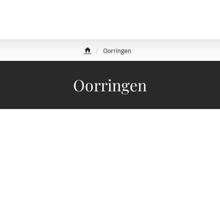
Oorringen
h
o
m
Oorringen
e