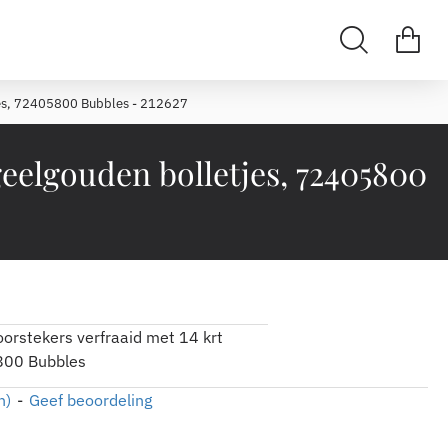
etjes, 72405800 Bubbles - 212627
geelgouden bolletjes, 72405800
oorstekers verfraaid met 14 krt
800 Bubbles
n)
-
Geef beoordeling