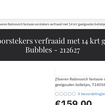
lveren Rabinovich fantasie oorstekers verfraaid met 14 krt geelgouden boll
oorstekers verfraaid met 14 krt 
Bubbles - 212627
Zilveren Rabinovich fantasie 
geelgouden bolletjes, 72405
0 beoordeling(e
€159,00