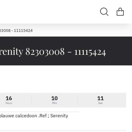
2303008 - 11115424
enity 82303008 - 11115424
16
10
11
Hour
Min
Sec
blauwe calcedoon .Ref ; Serenity