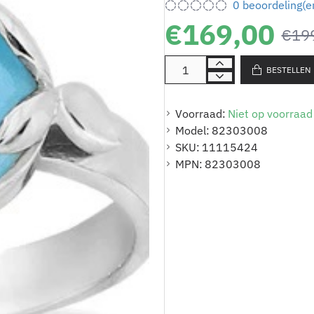
0 beoordeling(e
€169,00
€19
BESTELLEN
Voorraad:
Niet op voorraad
Model:
82303008
SKU:
11115424
MPN:
82303008