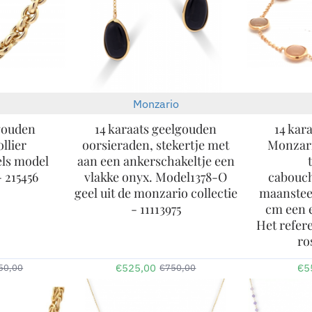
Monzario
-30%
-30%
lgouden
14 karaats geelgouden
14 kar
llier
oorsieraden, stekertje met
Monzar
els model
aan een ankerschakeltje een
 215456
vlakke onyx. Model1378-O
cabouc
geel uit de monzario collectie
maansteen
- 11113975
cm een e
Het refere
ro
€525,00
€5
50,00
€750,00