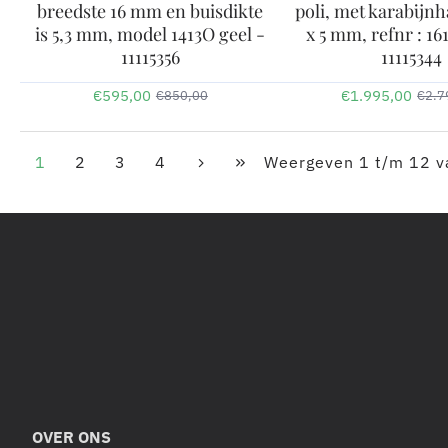
breedste 16 mm en buisdikte
poli, met karabijnh
is 5,3 mm, model 1413O geel -
x 5 mm, refnr : 16
11115356
11115344
€595,00
€1.995,00
€850,00
€2.7
1
2
3
4
Weergeven 1 t/m 12 va
OVER ONS