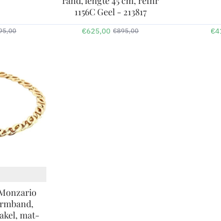
rand, lengte 45 cm, refnr
1156C Geel - 213817
€625,00
€4
95,00
€895,00
-29%
 Monzario
 armband,
akel, mat-