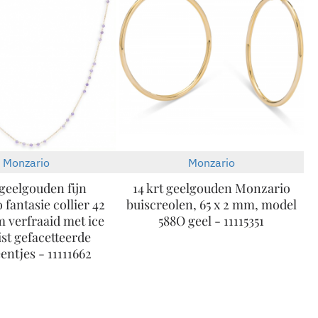
Monzario
Monzario
-30%
-30%
 geelgouden fijn
14 krt geelgouden Monzario
fantasie collier 42
buiscreolen, 65 x 2 mm, model
m verfraaid met ice
588O geel - 11115351
st gefacetteerde
entjes - 11111662