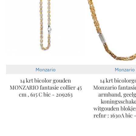
Monzario
Monzario
-30%
14 krt bicolor gouden
14 krt bicolor
MONZARIO fantasie collier 45
Monzario fantasi
cm , 615 C bic - 209263
armband, geel
koningsschake
witgouden blokje
refnr : 1630A bic 