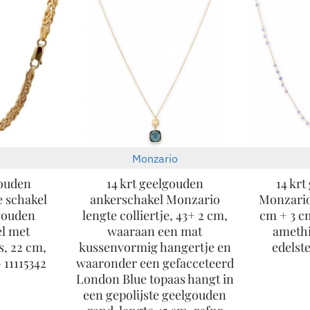
Monzario
-30%
-30%
gouden
14 krt geelgouden
14 krt
e schakel
ankerschakel Monzario
Monzario 
gouden
lengte colliertje, 43+ 2 cm,
cm + 3 c
l met
waaraan een mat
amethi
s, 22 cm,
kussenvormig hangertje en
edelste
- 11115342
waaronder een gefacceteerd
London Blue topaas hangt in
een gepolijste geelgouden