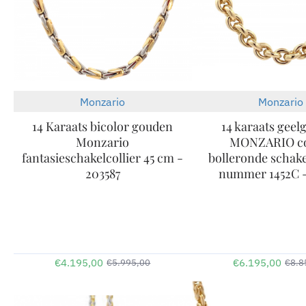
Monzario
Monzario
-30%
14 Karaats bicolor gouden
14 karaats gee
Monzario
MONZARIO co
fantasieschakelcollier 45 cm -
bolleronde schak
203587
nummer 1452C -
€4.195,00
€6.195,00
€5.995,00
€8.8