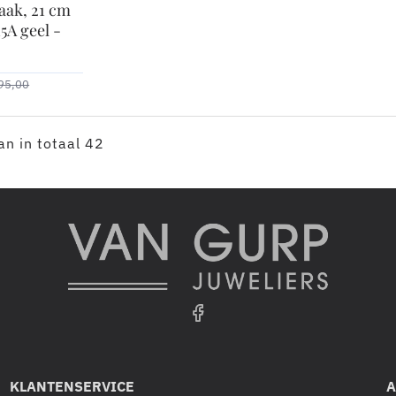
aak, 21 cm
15A geel -
95,00
n in totaal 42
KLANTENSERVICE
A