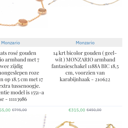
Monzario
Monzario
-30%
-30%
aats rosé gouden
14 krt bicolor gouden ( geel-
io armband met 7
wit ) MONZARIO armband
twee zijdig
fantasieschakel 1188A BIC 18,5
hongeslepen roze
cm, voorzien van
 op 18.5 cm met 17
karabijnhaak - 210622
xtra tussenoogje.
ntie model is 1551-a
se - 11113986
55,00
€315,00
€795,00
€450,00