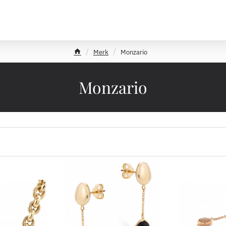
Merk
Monzario
h
o
m
Monzario
e