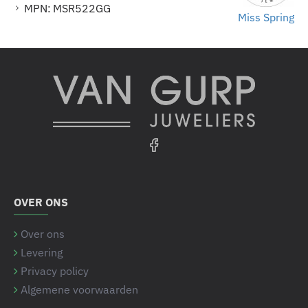
MPN:
MSR522GG
Miss Spring
OVER ONS
Over ons
Levering
Privacy policy
Algemene voorwaarden