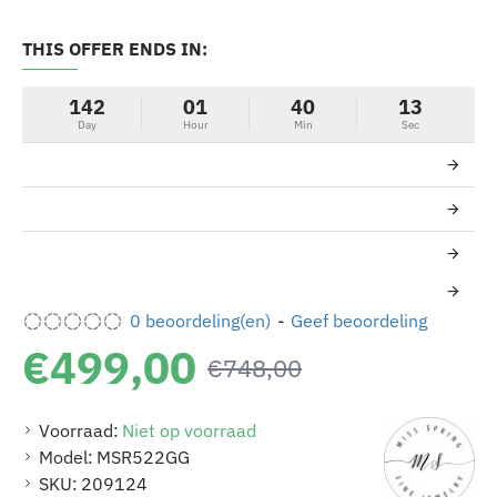
THIS OFFER ENDS IN:
-33%
142
01
40
13
Day
Hour
Min
Sec
0 beoordeling(en)
-
Geef beoordeling
€499,00
€748,00
Voorraad:
Niet op voorraad
Model:
MSR522GG
SKU:
209124