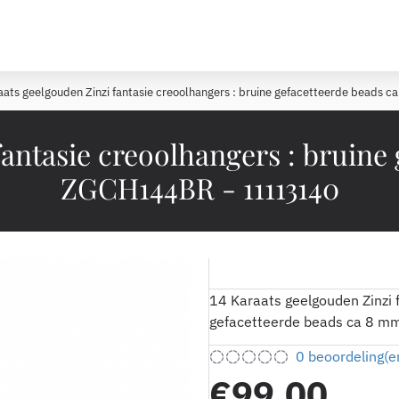
aats geelgouden Zinzi fantasie creoolhangers : bruine gefacetteerde bead
fantasie creoolhangers : bruine
ZGCH144BR - 11113140
14 Karaats geelgouden Zinzi f
gefacetteerde beads ca 8 
0 beoordeling(e
€99,00