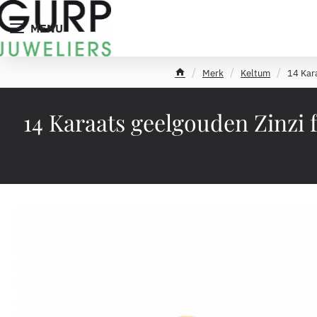
MENU
Merk
Keltum
14 Kar
h
o
m
14 Karaats geelgouden Zinzi 
e