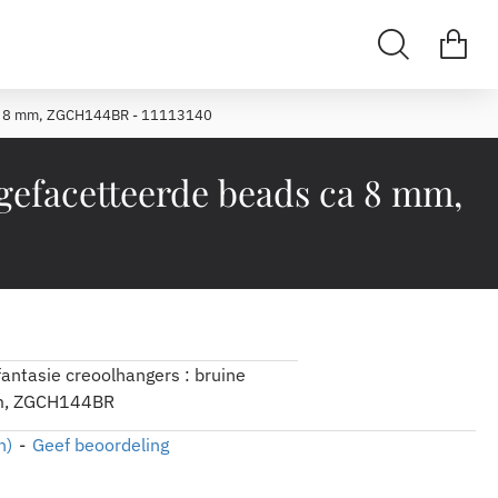
s ca 8 mm, ZGCH144BR - 11113140
 gefacetteerde beads ca 8 mm,
antasie creoolhangers : bruine
mm, ZGCH144BR
n)
-
Geef beoordeling