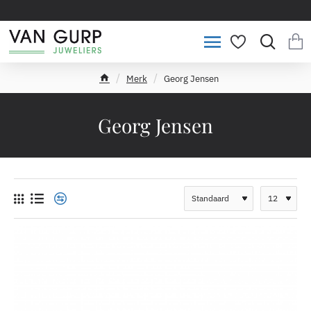
Merk
Georg Jensen
h
o
m
Georg Jensen
e