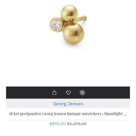
-30%
Georg Jensen
18 krt geelgouden Georg Jensen fantasie oorstekers : Moonlight Grapes 1551D en verfraaid met 2 x briljant geslepen diamant G/VS, totaal 0.07 ct - 11112753
€895,00
€1.275,00