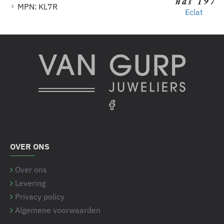
MPN:
KL7R
Eclat
OVER ONS
Over ons
Levering
Privacy policy
Algemene voorwaarden