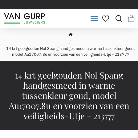
h
o
14 krt geelgouden Nol Spang handgesmeed in warme tussenkleur goud,
m
model Au17007.8u en voorzien van een veiligheids-Utje - 213777
e
14 krt geelgouden Nol Spang
handgesmeed in warme
tussenkleur goud, model
Au17007.8u en voorzien van een
veiligheids-Utje - 213777