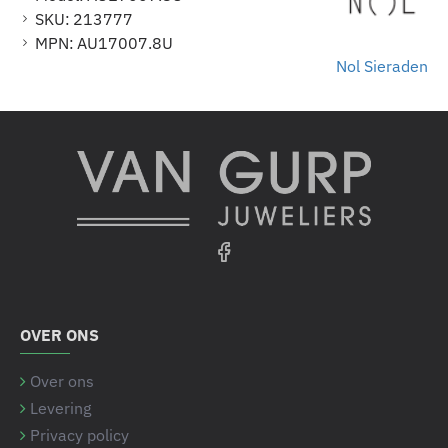
SKU:
213777
MPN:
AU17007.8U
Nol Sieraden
OVER ONS
Over ons
Levering
Privacy policy