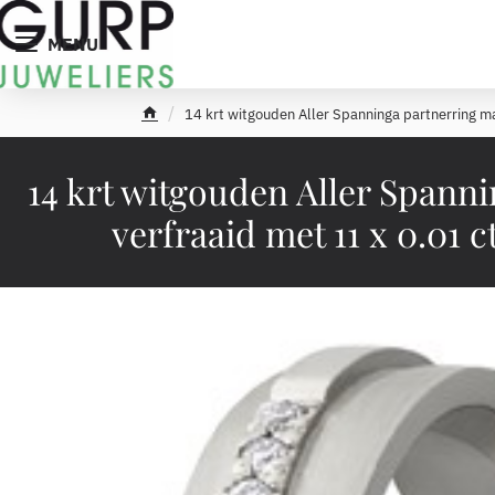
MENU
14 krt witgouden Aller Spanninga partnerring m
h
o
m
14 krt witgouden Aller Spanni
e
verfraaid met 11 x 0.01 