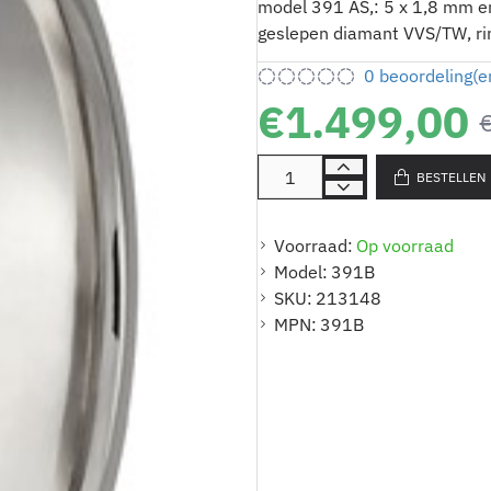
model 391 AS,: 5 x 1,8 mm en 
geslepen diamant VVS/TW, r
0 beoordeling(e
€1.499,00
BESTELLEN
Voorraad:
Op voorraad
Model:
391B
SKU:
213148
MPN:
391B