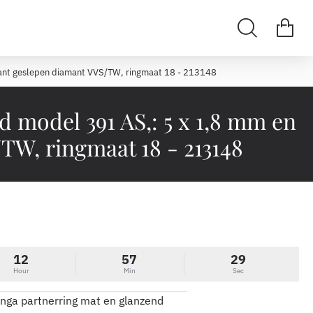
iljant geslepen diamant VVS/TW, ringmaat 18 - 213148
d model 391 AS,: 5 x 1,8 mm en
/TW, ringmaat 18 - 213148
12
57
29
Hour
Min
Sec
inga partnerring mat en glanzend