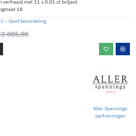
verfraaid met 11 x 0.01 ct briljant
ingmaat 18
n)
-
Geef beoordeling
€2.885,00
Aller Spanninga
partnerringen