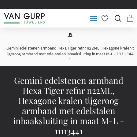
h
o
Gemini edelstenen armband Hexa Tiger refnr n22ML, Hexagone kralen t
m
ijgeroog armband met edelstalen inhaaksluiting in maat M-L - 1111344
e
1
Gemini edelstenen armband
Hexa Tiger refnr n22ML,
Hexagone kralen tijgeroog
armband met edelstalen
inhaaksluiting in maat M-L -
11113441