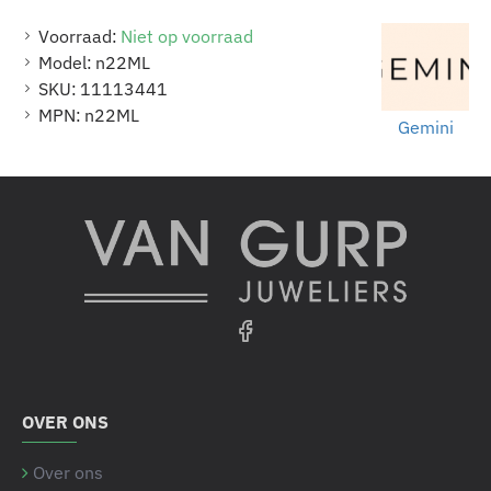
Voorraad:
Niet op voorraad
Model:
n22ML
SKU:
11113441
MPN:
n22ML
Gemini
OVER ONS
Over ons