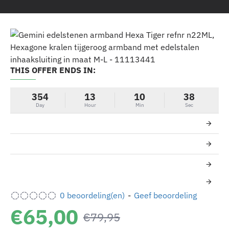
THIS OFFER ENDS IN:
-19%
354
13
10
38
Day
Hour
Min
Sec
0 beoordeling(en)
-
Geef beoordeling
€65,00
€79,95