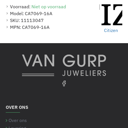
Voorraad:
Niet op voorraad
Model:
CA7069-16A
SKU:
11113047
MPN:
CA7069-16A
Citizen
OVER ONS
Over ons