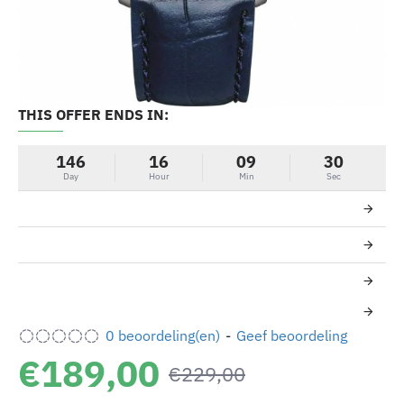
THIS OFFER ENDS IN:
-17%
146
16
09
30
Day
Hour
Min
Sec
0 beoordeling(en)
-
Geef beoordeling
€189,00
€229,00