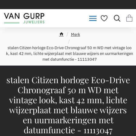
Merk
h
o
stalen Citizen horloge Eco-Drive Chronograaf 50 m WD met vintage loo
m
k, kast 42 mm, lichte wijzerplaat met blauwe wijzers en uurmarkeringen
e
met datumfunctie - 11113047
stalen Citizen horloge Eco-Drive
Chronograaf 50 m WD met
vintage look, kast 42 mm, lichte
wijzerplaat met blauwe wijzers
en uurmarkeringen met
datumfunctie - 11113047