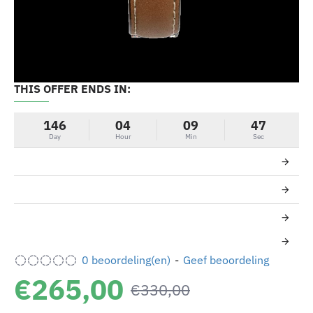
THIS OFFER ENDS IN:
-20%
146
04
09
47
Day
Hour
Min
Sec
0 beoordeling(en)
-
Geef beoordeling
€265,00
€330,00