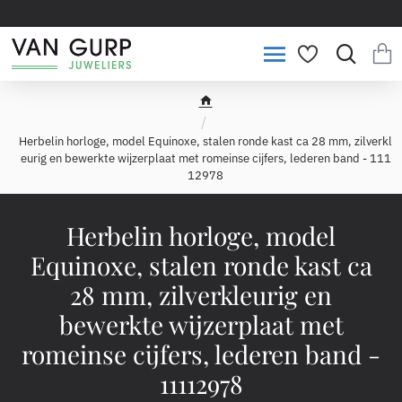
h
o
Herbelin horloge, model Equinoxe, stalen ronde kast ca 28 mm, zilverkl
m
eurig en bewerkte wijzerplaat met romeinse cijfers, lederen band - 111
e
12978
Herbelin horloge, model
Equinoxe, stalen ronde kast ca
28 mm, zilverkleurig en
bewerkte wijzerplaat met
romeinse cijfers, lederen band -
11112978