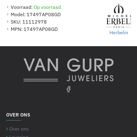
Voorraad:
Op voorraad
Model:
17497AP08GD
SKU:
11112978
MPN:
17497AP08GD
Herbelin
OVER ONS
Over ons