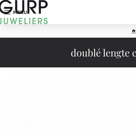
MENU
h
o
doublé lengte 
e