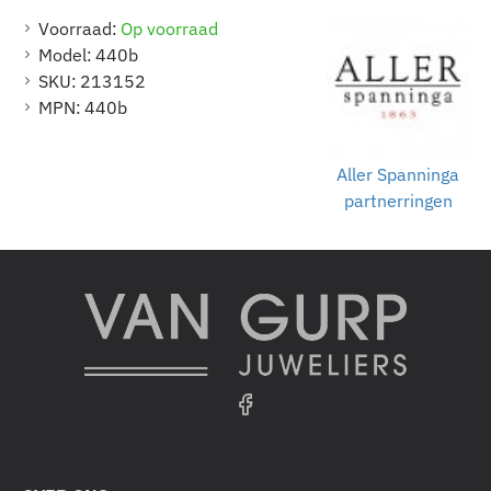
Voorraad:
Op voorraad
Model:
440b
SKU:
213152
MPN:
440b
Aller Spanninga
partnerringen