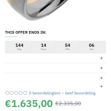
THIS OFFER ENDS IN:
-30%
144
14
54
06
Day
Hour
Min
Sec
0 beoordeling(en)
-
Geef beoordeling
€1.635,00
€2.335,00