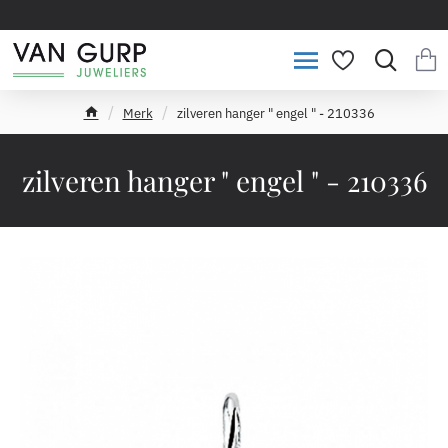
Merk
zilveren hanger " engel " - 210336
h
o
m
zilveren hanger " engel " - 210336
e