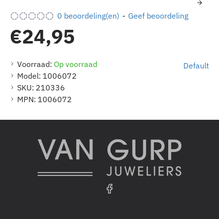
0 beoordeling(en)
-
Geef beoordeling
€24,95
Voorraad:
Op voorraad
Default
Model:
1006072
SKU:
210336
MPN:
1006072